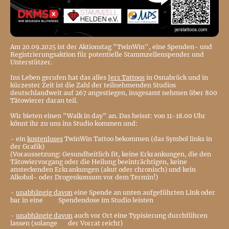
Am 20.09.2025 ist der Aktionstag "TwinWin", eine Spenden- und
Registrierungsaktion für potentielle Stammzellenspender und
Unterstützer.
Ins Leben gerufen hat das alles
Jers Tattoos
in Osnabrück und in
kürzester Zeit ist die Zahl der teilnehmenden Studios
deutschlandweit auf 267 angestiegen, insgesamt nehmen über 800
Tätowierer daran teil.
Wir bieten einen "Walk in day" an. Das heisst: von 11-18.00 Uhr
könnt ihr zu uns ins Studio kommen und:
- ein
kostenloses
TwinWin Tattoo bekommen (das Symbol links in
der Grafik)
(Voraussetzung: Gesundheitlich fit, keine Erkrankungen, die den
Tätowiervorgang oder die Heilung beeinträchtigen, keine
ansteckenden Erkrankungen (akut oder chronisch) und kein
Alkohol- oder Drogenkonsum vor dem Termin!)
-
unabhängig davon
eine Spende an unten aufgeführten Link oder
bar in eine Spendendose im Studio leisten
-
unabhängig davon
auch vor Ort eine Typisierung durchführen
lassen (solange der Vorrat reicht)