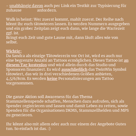
-
unabhängig davon
auch per Link ein Testkit zur Typisierung für
zuhause anfordern.
Walk in heisst: Wer zuerst kommt, mahlt zuerst. Der Reihe nach
könnt ihr euch tätowieren lassen. Es werden Nummern ausgegeben
und ein grober Zeitplan zeigt euch dann, wie lange die Wartezeit
ggf. ist.
Bringt euch Zeit und gute Laune mit, dann läuft alles wie von
selbst.
Wichtig:
Da Sandra als einzige Tätowiererin vor Ort ist, wird es auch nur
eine begrenzte Anzahl an Tattoos ermöglichen. Dieses Tattoo ist
an
diesem Tag kostenlos
und wird allein durch das Studio und
Sponsoren finanziert. Es wird
ausschließlich
das TwinWin Symbol
tätowiert, das wir in drei verschiedenen Größen anbieten,
4,5/6/8cm. Es werden
keine
Personalisierungen am Tattoo
vorgenommen.
Die ganze Aktion soll Awareness für das Thema
Stammzellenspende schaffen, Menschen dazu aufrufen, sich als
Spender registrieren und lassen und damit Leben zu retten, sowie
Spenden für die Organisationen DKMS, Stammzellhelden und MPS
zu generieren.
Ihr könnt also mit allem oder auch nur einem der Angebote Gutes
tun. So einfach ist das. :)