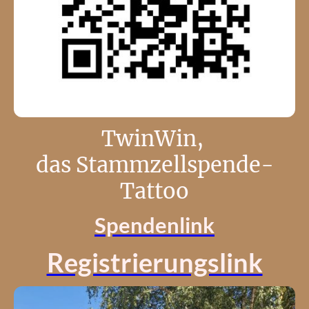
TwinWin,
das Stammzellspende-
Tattoo
Spendenlink
Registrierungslink