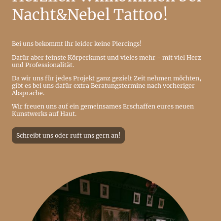
Nacht&Nebel Tattoo!
Bei uns bekommt ihr leider keine Piercings!
Dafür aber feinste Körperkunst und vieles mehr - mit viel Herz
und Professionalität.
Da wir uns für jedes Projekt ganz gezielt Zeit nehmen möchten,
gibt es bei uns dafür extra Beratungstermine nach vorheriger
Absprache.
Wir freuen uns auf ein gemeinsames Erschaffen eures neuen
Kunstwerks auf Haut.
Schreibt uns oder ruft uns gern an!